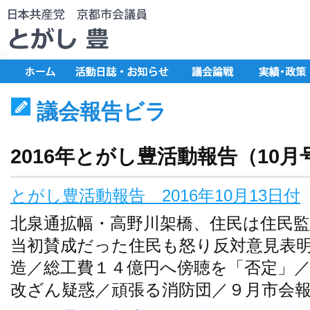
議会報告ビラ
2016年とがし豊活動報告（10
とがし豊活動報告 2016年10月13日付
北泉通拡幅・高野川架橋、住民は住民
当初賛成だった住民も怒り反対意見表
造／総工費１４億円へ傍聴を「否定」
改ざん疑惑／頑張る消防団／９月市会