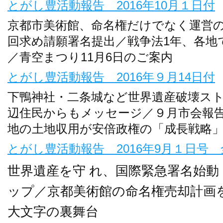
とがし豊活動報告 2016年10月１日付
京都市美術館、命名権だけでなく運営
回求め請願署名提出／戦争法1年、各地
／青空まつり11月6日のご案内
とがし豊活動報告 2016年９月14日付
下鴨神社・二条城など世界遺産破壊ス
辺住民からもメッセージ／９月市会報
地の土地収用が安倍政権の「成長戦略
とがし豊活動報告 2016年9月１日号
世界遺産を守 れ、国際緊急署名始動
ップ／京都美術館の命名権売却計画
大文字の裏舞台