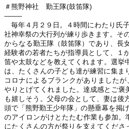
＃熊野神社 勤王隊(鼓笛隊)
——–
毎年４月２９日。４時間にわたり氏子
社神幸祭の大行列が練り歩きます。そ
からなる勤王隊（鼓笛隊）であり、長
経験者の若者たちが指導員として、１
笛や太鼓などを教えてくれます。選挙
は、たくさんの子ども達が練習に集ま
コロナによるブランクがありましたが
やりとげてくれました。達成感とご褒
も嬉しそう。父母の会として、妻は後
頭で「熊野勤王少年隊」の懸垂幕を掲
のアイロンがけとたたむ作業も参加。
にたくさんの方が祭りを支えてくださ