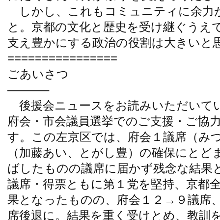
しかし、これもコミュニティに余力
と。京都の文化と歴史を受け継ぐうえ
支え豊かにする政治の役割は大きいと
================
ごあいさつ
———–
後援会ニュースをお読みいただいてい
府会・市会議員選挙でのご支援・ご協
す。この左京区では、府会１議席（み
（加藤あい、とがし豊）の確保にとど
ばしたものの議席に届かず残念な結果
議席・得票ともに第１党を堅持、京都全
果となったものの、府会１２→９議席、
席後退に。結果を重く受けとめ、教訓