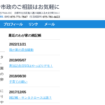
最近のわが家の雑記帳
2022/11/21
我が家の昆虫騒動
クタ
2019/05/07
と。
憲法記念日5/3はやっぱりデモ！
育園
女の
2018/08/30
！卵
子育ての願い
め
中に
2017/12/05
わり
雑記帳・サンタクロースは誰？
賑や