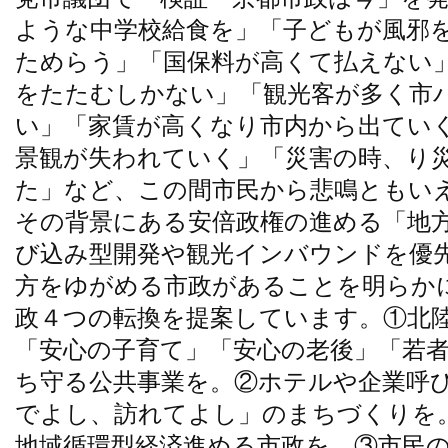
ような中学校給食を」「子どもが風邪
ためらう」「国保料が高くて払えない
をたたむしかない」「観光客が多く市
い」「家賃が高くなり市内から出てい
景観が失われていく」「災害の時、り
た」など、この間市民から悲鳴ともい
その背景にある安倍政権の進める「地
び込み型開発や観光インバウンドを優
方をゆがめる市政があることを明らか
政４つの転換を提案しています。①北
「安心の子育て」「安心の老後」「若
ち守る公共事業を。②ホテルや企業呼び
でよし、訪れてよし」のまちづくりを
地域循環型経済進める市政を、③市民