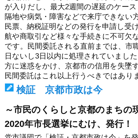
が入りだし、最大2週間の遅延のケース
隔地や病気・障害などで来庁できない
民票、納税証明などの発行を申請し受
航や商取引など様々な手続きに不可欠
です。民間委託される直前までは、市
日ないし3日以内に処理されていまし
方に迷惑をかけ、京都市の信用を失墜
民間委託はこれ以上行うべきではあり
検証 京都市政は今
～市民のくらしと京都のまちの
2020年市長選挙にむけ、発行！
党市議団で「検証・京都市政は今」を