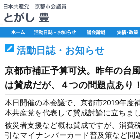
活動日誌・お知らせ
京都市補正予算可決。昨年の台
は賛成だが、４つの問題点あり
本日開催の本会議で、京都市2019年度
本共産党を代表して賛成討論に立ちま
被災者支援など概ね賛成ですが、消費
引なマイナンバーカード普及策など問