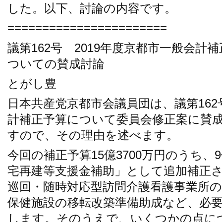
した。以下、討論の内容です。
=======================
議第162号 2019年度京都市一般会
ついての賛成討論
とがし豊
日本共産党京都市会議員団は、議第162
計補正予算について委員会修正案に賛
すので、その理由を述べます。
今回の補正予算15億3700万円のうち、9
宅再建等支援金補助」として追加補正
巡回・随時対応型訪問介護看護事業所
保健施設の移転改築準備助成など、必
します。そのうえで、いくつかの点に