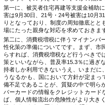
第一に、被災者住宅再建等支援金補助に
害は9月30日、21号・24号被害は10月
りとなっており、制度の周知徹底とと
場にたった親身な対応を求めておきま
第二に、消費税増税に伴うマイナンバ
性化策の準備についてです。まず、市
らすれば、消費税増税など行うべきで
策といいながら、普及率15.3％に過
持者しか利用できないうえ、いまだに
うなるかも、国において方針が定まっ
備不足であることが、質疑の中で明ら
バーカードの情報をクレジットカード
ば、個人情報流出の危険性がより大き