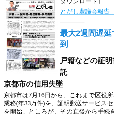
ダウンロード↓
とがし豊議会報告 2
————
最大2週間遅延
到
戸籍などの証明
託
京都市の信用失墜
京都市は7月16日から、これまで区役
業務(年33万件)を、証明郵送サービス
を開始。ところが、その直後から手続