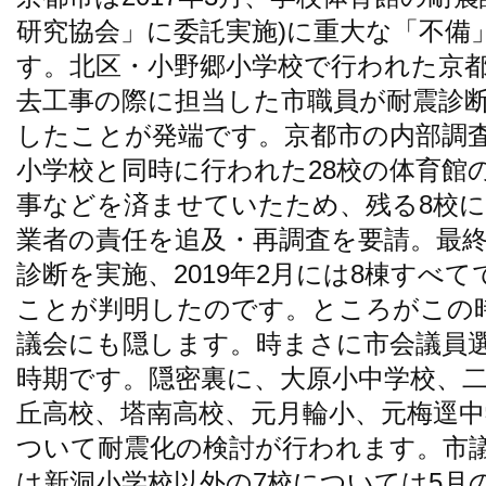
研究協会」に委託実施)に重大な「不備
す。北区・小野郷小学校で行われた京
去工事の際に担当した市職員が耐震診
したことが発端です。京都市の内部調
小学校と同時に行われた28校の体育館
事などを済ませていたため、残る8校
業者の責任を追及・再調査を要請。最
診断を実施、2019年2月には8棟すべ
ことが判明したのです。ところがこの
議会にも隠します。時まさに市会議員
時期です。隠密裏に、大原小中学校、
丘高校、塔南高校、元月輪小、元梅逕
ついて耐震化の検討が行われます。市議
は新洞小学校以外の7校については5月