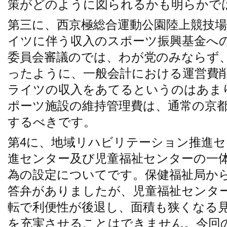
策がどのように図られるかも明らかで
第三に、西京極総合運動公園陸上競技
イツに伴う収入のスポーツ振興基金へ
委員会審議のでは、わが党のみならず
ったように、一般会計における運営費
ライツの収入をあてるというのはあま
ポーツ施設の維持管理費は、通常の京
するべきです。
第4に、地域リハビリテーション推進
進センター及び児童福祉センターの一
為の設定についてです。保健福祉局か
答弁がありましたが、児童福祉センタ
転で利便性が後退し、面積も狭くなる
を充実させることはできません。今回