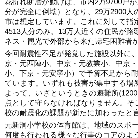
花折れ断層が動けば、市内2万9700戸
分が完全に倒壊）となり、29万2900
市は想定しています。これに対して指定避
4513人分のみ。13万人近くの住民が
ネス・観光で外部から来た帰宅困難者
今回耐震性不足が発覚した施設以外に、
京・元西陣小、中京・元教業小、中京・
小、下京・元安寧小）で予算不足から
ています。いずれも被害が集中する場
よって、いざというときの避難所(120
点として守らなければなりません。そ
校の耐震化の課題が新たに加わったと
元新洞小学校の体育館は、地域のスポ
何度も行われる様々な行事のコアのよ