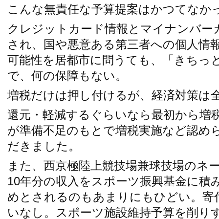
こんな無責任な予算提案はかつてなか
クレジットカード情報とマイナンバー
され、国や悪意ある第三者への個人情
可能性を居都市に問うても、「きちっ
で、何の保障もない。
増税だけは押し付けるが、経済対策は
還元・軽減するぐらいなら最初から増
が準備不足のもとで増税実施など認め
だきました。
また、西京極陸上競技場兼球技場のネ
10年分の収入をスポーツ振興基金に積
めとされるのもあまりにもひどい。寄
いなし。スポーツ施設維持予算を削り