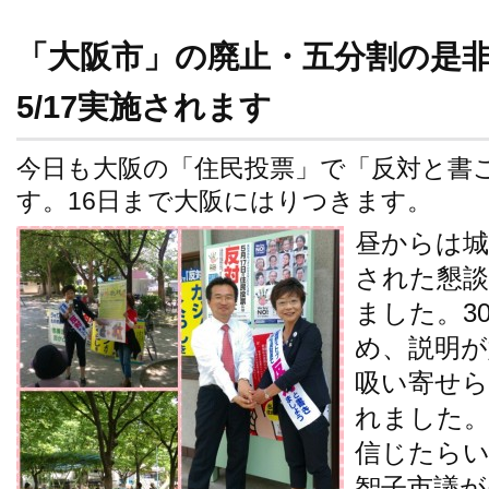
「大阪市」の廃止・五分割の是
5/17実施されます
今日も大阪の「住民投票」で「反対と書
す。16日まで大阪にはりつきます。
昼からは城
された懇
ました。3
め、説明
吸い寄せ
れました。
信じたら
智子市議が