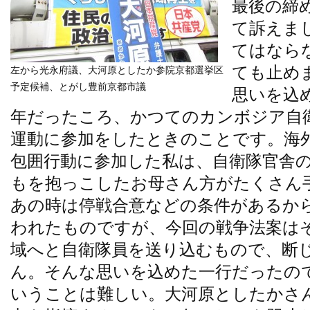
最後の締
て訴えま
てはなら
ても止め
左から光永府議、大河原としたか参院京都選挙区
予定候補、とがし豊前京都市議
思いを込
年だったころ、かつてのカンボジア自
運動に参加をしたときのことです。海
包囲行動に参加した私は、自衛隊官舎
もを抱っこしたお母さん方がたくさん
あの時は停戦合意などの条件があるか
われたものですが、今回の戦争法案は
域へと自衛隊員を送り込むもので、断
ん。そんな思いを込めた一行だったの
いうことは難しい。大河原としたかさ