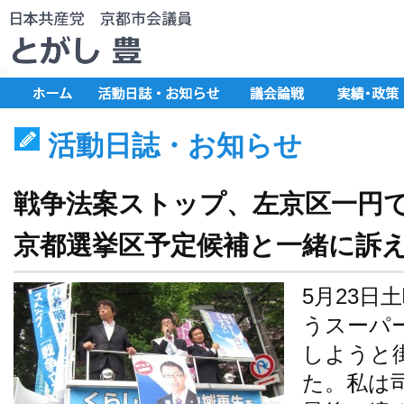
活動日誌・お知らせ
戦争法案ストップ、左京区一円
京都選挙区予定候補と一緒に訴
5月23日
うスーパ
しようと
た。私は