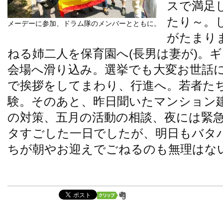
スで満足
たり～。
メーデーに参加、ドラム隊のメンバーとともに。
がたまり
ねる姉二人を保育園へ(長男は妻が)。
会場へ滑り込み。選挙でも大変お世話
で挨拶をしてまわり、行進へ。若者た
験。そのあと、昨日聞いたマンション
の対策、五月の活動の相談、夜には緊
タすごした一日でしたが、明日もバタ
ちが朝やお迎えでごねるのも無理はな