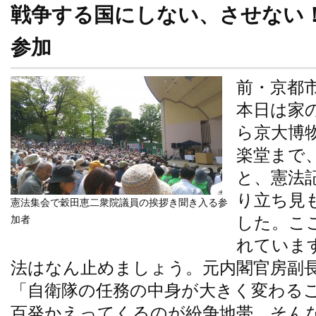
戦争する国にしない、させない！5
参加
前・京都
本日は家の
ら京大博
楽堂まで
と、憲法
り立ち見
憲法集会で穀田恵二衆院議員の挨拶き聞き入る参
した。こ
加者
れていま
法はなん止めましょう。元内閣官房副
「自衛隊の任務の中身が大きく変わる
百発かえってくるのが紛争地帯。そん