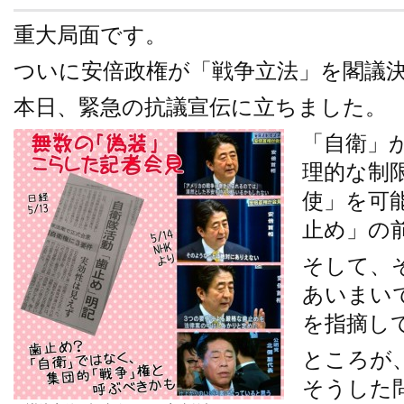
重大局面です。
ついに安倍政権が「戦争立法」を閣議
本日、緊急の抗議宣伝に立ちました。
「自衛」
理的な制
使」を可
止め」の
そして、
あいまい
を指摘し
ところが
そうした