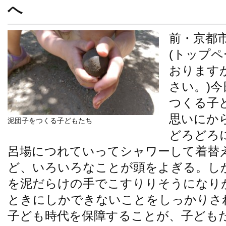
へ
前・京都
(トップ
おります
さい。)
つくる子
思いにか
泥団子をつくる子どもたち
どろどろ
呂場につれていってシャワーして着替
ど、いろいろなことが頭をよぎる。し
を泥だらけの手でこすりりそうになり
ときにしかできないことをしっかりさ
子ども時代を保障することが、子ども