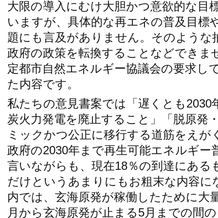
大限の導入にむけ大胆かつ意欲的な目
いますが、具体的な再エネの普及目標
題にも言及がありません。そのような
政府の政策を転換することなどできま
定都市自然エネルギー協議会の要求し
た内容です。
私たちの意見書案では「遅くとも203
炭火力発電を廃止すること」「脱原発
ミックかつ公正に移行する道筋をえが
政府の2030年まで再生可能エネルギ
言いながらも、現在18％の到達にあるも
だけというあまりにもお粗末な内容に
内では、玄海原発が稼働したために大量
月から玄海原発が止まる5月までの間の