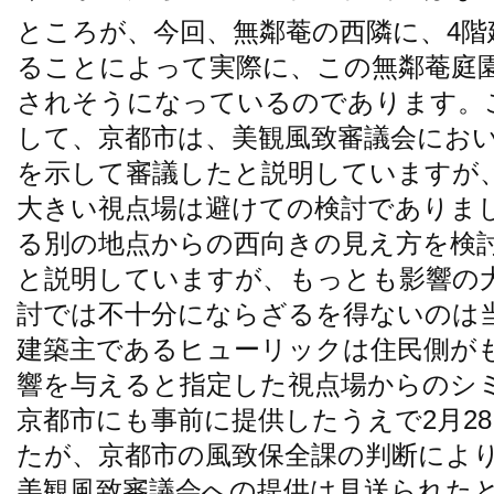
ところが、今回、無鄰菴の西隣に、4
ることによって実際に、この無鄰菴庭
されそうになっているのであります。
して、京都市は、美観風致審議会にお
を示して審議したと説明していますが
大きい視点場は避けての検討でありま
る別の地点からの西向きの見え方を検
と説明していますが、もっとも影響の
討では不十分にならざるを得ないのは
建築主であるヒューリックは住民側が
響を与えると指定した視点場からのシ
京都市にも事前に提供したうえで2月2
たが、京都市の風致保全課の判断によ
美観風致審議会への提供は見送られた