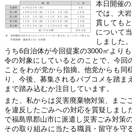
本日開催の
では、大岩
貫してもと
について当
しました。
うち6自治体が今回提案の3000㎡よりも
令の対象にしているとのことで、今回
ことをわが党から指摘。他党からも同
り、今後、募集されるパブコメを踏ま
まで踏み込むか注目しています。
また、私からは災害廃棄物対策、まご
を違反したごみへの対応を質疑しました
で福島県郡山市に派遣し災害ごみ対策
その取り組みに当たる職員・留守を守