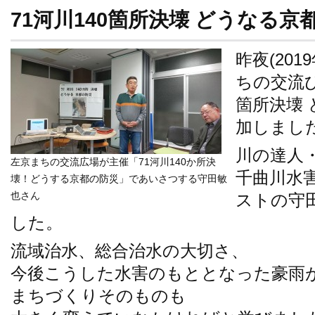
71河川140箇所決壊 どうなる京
昨夜(20
ちの交流ひ
箇所決壊
加しまし
川の達人
左京まちの交流広場が主催「71河川140か所決
千曲川水
壊！どうする京都の防災」であいさつする守田敏
也さん
ストの守
した。
流域治水、総合治水の大切さ、
今後こうした水害のもととなった豪雨
まちづくりそのものも