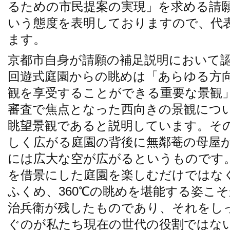
るための市民提案の実現」を求める請
いう態度を表明しておりますので、代
ます。
京都市自身が請願の補足説明において
回遊式庭園からの眺めは「あらゆる方
観を享受することができる重要な景観
審査で焦点となった西向きの景観につ
眺望景観であると説明しています。そ
しく広がる庭園の背後に無鄰菴の母屋
には広大な空が広がるというものです
を借景にした庭園を楽しむだけではな
ふくめ、360℃の眺めを堪能する姿こ
治兵衛が残したものであり、それをし
ぐのが私たち現在の世代の役割ではな