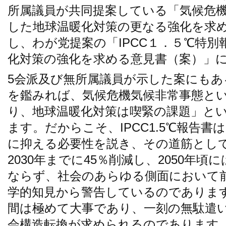
所属議員が共同提案している「気候危
した地球温暖化対策の更なる強化を求
し、わが党提案の「IPCC１．５℃特
化対策の強化を求める意見書（案）」
5会派及び無所属議員が示した案にもあ
を鑑みれば、気候危機気候非常事態と
り、地球温暖化対策は喫緊の課題」と
ます。だからこそ、IPCC1.5℃報告
に抑える必要性を説き、その道筋とし
2030年までに45％削減し、2050年
ならず、社会のあらゆる側面において
学的知見から警告しているのであります
間は極めて大事であり、一刻の無駄遣
会構造転換が求められるのであります