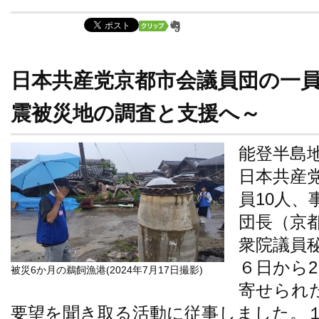
日本共産党京都市会議員団の一
震被災地の調査と支援へ～
能登半島
日本共産
員10人、
団長（京
衆院議員
６日から
被災6か月の鵜飼漁港(2024年7月17日撮影)
寄せられ
要望を聞き取る活動に従事しました。