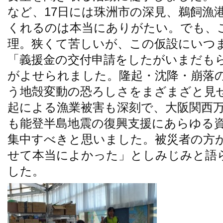
など、17日には珠洲市の深見、鵜飼漁
くれるのは本当にありがたい。でも、
理。狭くて苦しいが、この仮設にいつ
「義援金の交付申請をしたがいまだも
がよせられました。隆起・沈降・崩落
う地殻変動の恐ろしさをまざまざと見
起による漁業被害も深刻で、大阪関西
も能登半島地震の復興支援にあらゆる
集中すべきと思いました。被災者の方
せて本当によかった」としみじみと語
した。