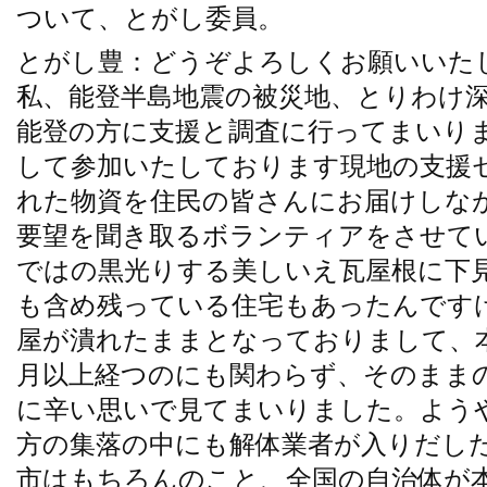
ついて、とがし委員。
とがし豊：どうぞよろしくお願いいたし
私、能登半島地震の被災地、とりわけ
能登の方に支援と調査に行ってまいり
して参加いたしております現地の支援
れた物資を住民の皆さんにお届けしな
要望を聞き取るボランティアをさせて
ではの黒光りする美しいえ瓦屋根に下
も含め残っている住宅もあったんです
屋が潰れたままとなっておりまして、本
月以上経つのにも関わらず、そのまま
に辛い思いで見てまいりました。よう
方の集落の中にも解体業者が入りだし
市はもちろんのこと、全国の自治体が