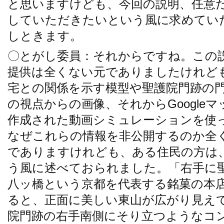
と思いますけども、今回の説明、任意
していただきたいという風に求めてい
しときます。
〇とがし委員：それからですね。この
提供は全くない元でありましたけれど
宅との関係を示す模型や聖護院門跡の
の視点からの画像、それからGoogle
作成された動画シミュレーションを使
なぜこれらの情報を非公開するのか全
でありますけれども、ある住民の方は
う風に述べておられました。「右手に
八ッ橋という京都を代表する銘菓の本
ると、正面に美しい東山が広がり見え
院門跡の右手南側にそり立つようなコ