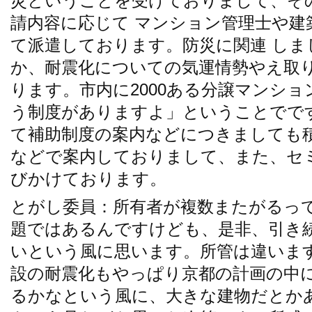
災ということを受けておりまして、そ
請内容に応じて マンション管理士や建
て派遣しております。防災に関連 しま
か、耐震化についての気運情勢やえ取
ります。市内に2000ある分譲マンシ
う制度がありますよ」ということでで
て補助制度の案内などにつきましても
などで案内しておりまして、また、セ
びかけております。
とがし委員：所有者が複数またがるっ
題ではあるんですけども、是非、引き
いという風に思います。所管は違いま
設の耐震化もやっぱり京都の計画の中
るかなという風に、大きな建物だとか