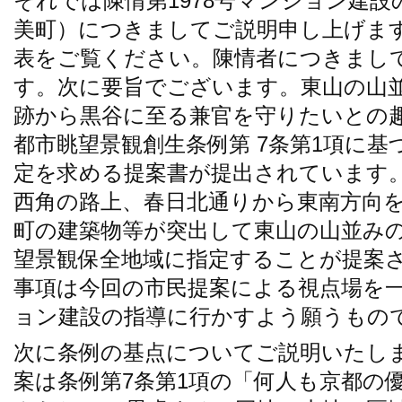
それでは陳情第1978号マンション建
美町）につきましてご説明申し上げま
表をご覧ください。陳情者につきまし
す。次に要旨でございます。東山の山
跡から黒谷に至る兼官を守りたいとの趣
都市眺望景観創生条例第 7条第1項に
定を求める提案書が提出されています
西角の路上、春日北通りから東南方向
町の建築物等が突出して東山の山並み
望景観保全地域に指定することが提案
事項は今回の市民提案による視点場を
ョン建設の指導に行かすよう願うもの
次に条例の基点についてご説明いたし
案は条例第7条第1項の「何人も京都の