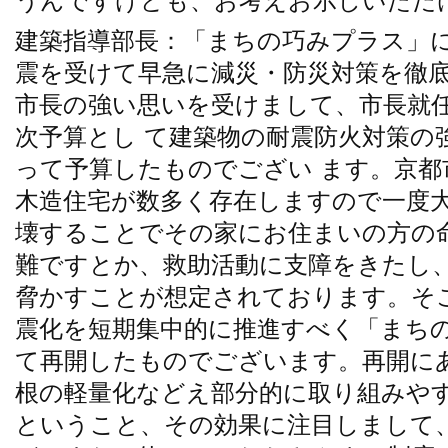
うんですけども、お考えお示しいただ
建築指導部長：「まちの巧みプラス」
震を受けて早急に減災・防災対策を徹底
市長の強い思いを受けまして、市長就任
次予算とし て建築物の耐震防火対策の
って予算したものでござい ます。京
木造住宅が数多く存在しますので一度
壊することでその家にお住まいの方の
難ですとか、救助活動に支障をきたし
脅かすことが想定されております。そ
震化を短期集中的に推進すべく「まち
て再開したものでございます。再開に
根の軽量化などえ部分的に取り組みや
ということ、その効果に注目しまして