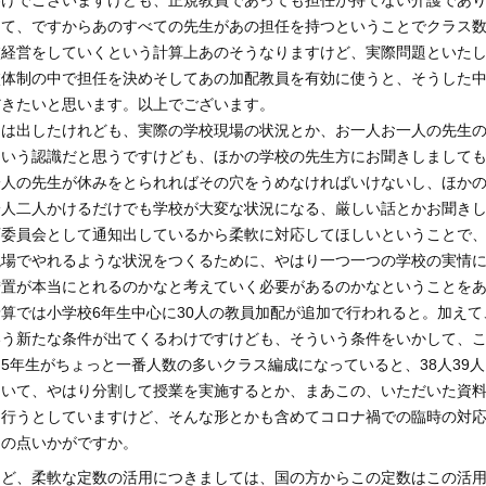
わけでございますけども、正規教員であっても担任が持てない介護であ
して、ですからあのすべての先生があの担任を持つということでクラス
校経営をしていくという計算上あのそうなりますけど、実際問題といた
校体制の中で担任を決めそしてあの加配教員を有効に使うと、そうした
だきたいと思います。以上でございます。
知は出したけれども、実際の学校現場の状況とか、お一人お一人の先生
という認識だと思うですけども、ほかの学校の先生方にお聞きしまして
一人の先生が休みをとられればその穴をうめなければいけないし、ほか
一人二人かけるだけでも学校が大変な状況になる、厳しい話とかお聞き
育委員会として通知出しているから柔軟に対応してほしいということで
現場でやれるような状況をつくるために、やはり一つ一つの学校の実情
措置が本当にとれるのかなと考えていく必要があるのかなということを
算では小学校6年生中心に30人の教員加配が追加で行われると。加えて
いう新たな条件が出てくるわけですけども、そういう条件をいかして、
5年生がちょっと一番人数の多いクラス編成になっていると、38人39人
ついて、やはり分割して授業を実施するとか、まあこの、いただいた資
を行うとしていますけど、そんな形とかも含めてコロナ禍での臨時の対
その点いかがですか。
けど、柔軟な定数の活用につきましては、国の方からこの定数はこの活