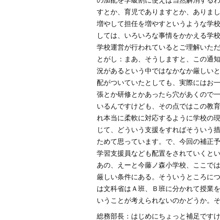
の加配を学級割に使えば当然解消する
すとか、育児でありますとか、ありま
増やして担任を増やすというような学
しては、いろいろな事情をかかえる学
学校運営が行われているとご理解いた
とがし：まあ、そうしますと、この通
況があるという中ではなかなか厳しい
配がついていたとしても、実際にはお
張とか研修とかあったら穴があくので
いるんですけども、その点ではこの教
れ本当に柔軟に対応するように学校の
じて、どういう支援をすればそういう
ためて思っています。で、今回の補正予
学習支援員なども配置をされていくと
あの、えーと今藤ノ森小学校、ここでは
厳しい条件にある。そういうところに
は文科省はＡ班、Ｂ班に分かれて授業
いうことが考えられないのかどうか。
総務部長：はじめにちょっと補足です