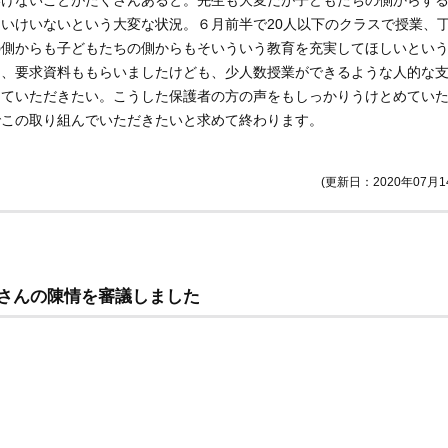
いけないことがたくさんあると。先生も大変だが子どもたちの側からす
いけいないという大変な状況。６月前半で20人以下のクラスで授業、
の側からも子どもたちの側からもそいういう教育を充実してほしいとい
う、要求資料ももらいましたけども、少人数授業ができるような人的な
めていただきたい。こうした保護者の方の声をもしっかりうけとめてい
でこの取り組んでいただきたいと求めて終わります。
(更新日：2020年07月1
さんの陳情を審議しました