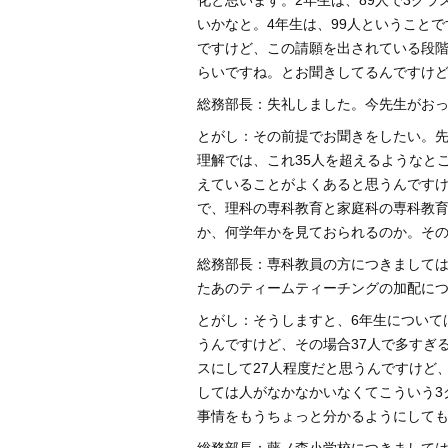
化と思います。2年生は、89人で3クラ
いかなと。4年生は、99人ということで
ですけど、この請願を出されている段階で
らいですね。とお聞きしてるんですけ
総務部長：失礼しました。今先生がお
とがし：その前提でお聞きをしたい。先
理解では、これ35人を超えるようなと
えていることがよくあると思うんです
で、理科の専科教育と家庭科の専科教育
か、何学年かを見ておられるのか。そ
総務部長：専科教員の方につきましては
たあのティームティーチングの加配に
とがし：そうしますと、6年生について
うんですけど、その場合37人で多すぎ
スにして27人程度だと思うんですけど
しては人がなかなかいなくてこういう3
事情をもうちょっと分かるようにして