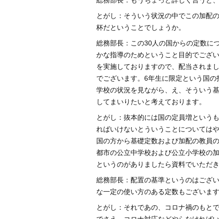
総務部長：もうちょっと詳しく言うと、小
とがし：そういう状況の中でこの加配の
杯だということでしょうか。
総務部長：この30人の国からの定数に
かな指導のためということ目的でござい
を実施しておりますので、配当されま
でございます。6年生に限定という国の
学校の状況を見ながら、え、そういう
してまいりたいと考えております。
とがし：抜本的には国の定員増という
ればいけないとういうことについては
国の方から基礎定数および加配の教員
都市の公立中学校および公立小学校の
というのがありましたら資料でいただ
総務部長：配置の基準というのはござ
な一定の使い方のある定数もございま
とがし：それであの、コロナ禍のもと