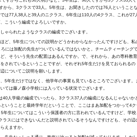
スですからこれも30人弱かなと。3年生は、98人ですから3クラス33人
すから、3クラスで33人。5年生は、お聞きしたのでは76人ということ
は77人38人と39人のニクラス、6年生は110人の4クラス、これが27
ど、こういう編成でよろしいですか。
っしゃられたようなクラスの編成でございます。
ほど、5年生についての説明かどうかわからなかったんですけども、私
ころには加配の先生がついているんではないかと。チームティーチング
けど、そういう先生の配置はあるんですか。で、それから、あの専科教
をされているということですが、それぞれ5年生だけを見ておられるの
の辺についてご説明を願いします。
、5年生だけではなく、他学年の事業も見ているところでございます。
ついては藤ノ森小学校には入っている状況でございます。
は40人学級の編成でいったら、3クラス37人の編成になるんじゃないか
るということと最終学年だということで、ここはまあ加配をつかって4ク
、5年生についてはこういう保護者の方に言われているんですけど、学校
クラスにはできないんだと説明されているそうなんですけども、その辺
もらえますか。