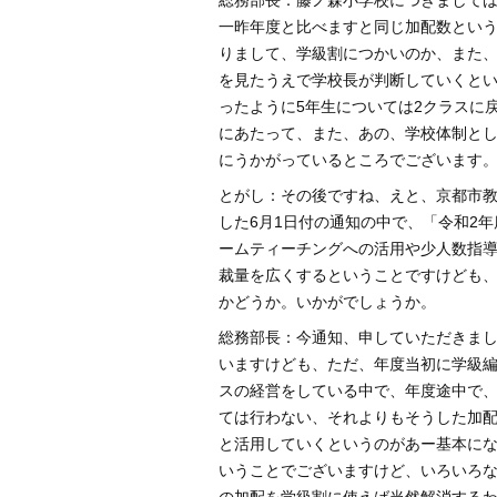
総務部長：藤ノ森小学校につきまして
一昨年度と比べますと同じ加配数とい
りまして、学級割につかいのか、また
を見たうえで学校長が判断していくと
ったように5年生については2クラスに
にあたって、また、あの、学校体制と
にうかがっているところでございます
とがし：その後ですね、えと、京都市教
した6月1日付の通知の中で、「令和2
ームティーチングへの活用や少人数指
裁量を広くするということですけども
かどうか。いかがでしょうか。
総務部長：今通知、申していただきま
いますけども、ただ、年度当初に学級
スの経営をしている中で、年度途中で
ては行わない、それよりもそうした加
と活用していくというのがあー基本に
いうことでございますけど、いろいろ