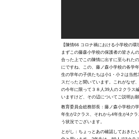
【陳情66 コロナ禍における小学校の環
まずこの藤森小学校の保護者の皆さん
合った上でこの陳情に出すに至られた
にですね、この、藤ノ森小学校の各学
生の学年の子供たちは小1・小２は当然
スだったと聞いています。これがなぜ
の今年に限って３８人39人の２クラス
いますけど、その辺についてご説明お
教育委員会総務部長：藤ノ森小学校の学
年生が2クラス、それから4年生が4ク
う状況でございます。
とがし：ちょっとあの確認しておきたい