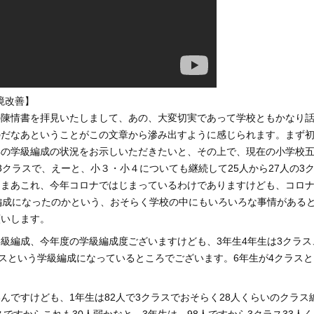
境改善】
の陳情書を拝見いたしまして、あの、大変切実であって学校ともかなり
のだなあということがこの文章から滲み出すように感じられます。まず
年の学級編成の状況をお示しいただきたいと、その上で、現在の小学校
3クラスで、えーと、小３・小４についても継続して25人から27人の3
、まあこれ、今年コロナではじまっているわけでありますけども、コロ
編成になったのかという、おそらく学校の中にもいろいろな事情がある
願いします。
級編成、今年度の学級編成度ございますけども、3年生4年生は3クラス
ラスという学級編成になっているところでございます。6年生が4クラスと
んですけども、1年生は82人で3クラスでおそらく28人くらいのクラス