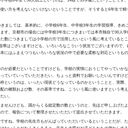
学校6年生で36人以上というのは、14校で33学級だということです
使い方を考えないといけないということですが、そうすると6年生で精
つきましては、基本的に、小学校6年生、中学校3年生の学習指導、きめ
ます。京都市の場合には中学校3年生につきまいては本市独自で30人学
した数につきましては小学校の方で活用したいという風に考えていると
指導はございますけども、いろいろなこういう状況でございますので、
基本にはふまえつつもいろいろな状況の中で必要な柔軟な対応というも
ものが必要だということですけども、学校の実情におうじてやっていか
やっていていっていただきたい。ちょっと資料でお願いしたいんですけ
の枠というのは、いったい現状どうなっているのかということと、実際
加配の種類および数、その基準ですね、こういう風に使いますという考
きたい。
いませんけども、国からくる総定数の数というのと、先ほど申し上げた
すので、報告について整理させたいただいて提出させていただきます。
でですね、学校の先生方もがんばっていただいているということだが、