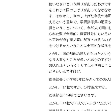
使いなさいという縛りがあったわけで
をこれまで国のしばりがあってなかな
す。それから、今申し上げた今後の補
えるという意味で、学習指導員の配置
員ということについて、今30人で国に
られた数で全市的に藤森以外にもいろい
の定数が必ず藤ノ森に配置されるもの
をつけるかということは全市的な状況
とがし：国の加配の縛りがとれたという
なり大変なところが多いと思うのですけ
36人以上というくくりでは小学校１４
だきたいんですけど。
総務部長：小学校6年にかぎっての35
とがし：14校ですか、14学級ですか。
総務部長：14校でございます。
とがし：14校で30人でいっぱいだとい