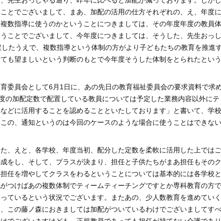
は、先生おっしゃる通り、昨年に比べると加配が減っております。しか
うことでございまして、まあ、加配の活用の仕方それぞれの、え、年度
、複数指導に使うのかということにつきましては、その年度年度の教員
いうことでございまして、今年度につきましては、そうした、先生おっ
戻したうえで、複数指導という体制の方がより子どもたちの教育を推進
しても望ましいという判断のもとで今年度そうした体制をとられたとい
。
育委員会として6月1日に、あの先日の教育福祉委員会の要求資料で求
年度の加配定数で配置している教員については予定した業務内容以外にテ
導などに活用することを認めることといたしております」と書いて、学
、この、通知というのは今回のケースのような場合に使うことはできな
した、えと、各学校、年度当初、配分した定数を柔軟に活用した上では
編成をし、そして、プラスが決まり、担任と子供たちがまあ担任もその
、担任を増やしてクラスをわるということについては基本的には各学校
配がつけばあの複数体制でティームティーチングですとか専科教育の方
なっているという状況でございます。またあの、少人数教育を進めてい
な、この藤ノ森におきましては加配がついているわけでございましてす