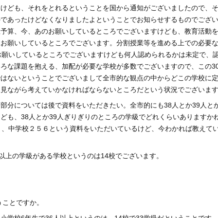
すけども、それをとれるということを国から通知がございましたので、
かであったけどなくなりましたよということでお知らせするものでござ
正予算、今、あのお願いしているところでございますけども、教育活動
もお願いしているところでございます。分割授業等を進める上での必要
お願いしているところでございますけども何人認められるかは未定で、
ろな課題を抱える、加配が必要な学校が多数でございますので、この3
ではないということでございまして全市的な観点の中からどこの学校に
を見ながら考えていかなければならないところだという状況でございま
部分については後で資料をいただきたい。全市的にも38人とか39人と
ども、38人とか39人ぎりぎりのところの学級でどれくらいありますか
１、中学校２５６という資料をいただいているけど、今わかれば教えて
人以上の学級がある学校というのは14校でございます。
うことですか。