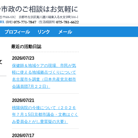
最近の活動日誌
2026/07/23
文
保健師＆地域ケアの現場、市民が気
軽に使える地域拠点づくりについて
名古屋市を調査（日本共産党京都市
会議員団7月２２日）
2026/07/21
桃陽病院の今後について（２０２６
年７月１5日京都市議会・文教はぐく
み委員会とがし豊質疑の大要）
2026/07/17