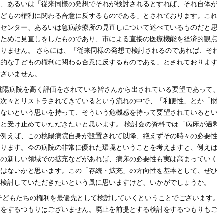
か、あるいは「従来同様の発想でそれが検討されるとすれば、それ自体
子どもの権利に関わる合意に反するものである」とされております。こ
ンセンター、あるいは急病診療所の見直しについて述べているものだと
のために見直しをしたものであり、市による直接の医療機能を経済的観
りません。 さらには、「従来同様の発想で検討されるのであれば、そ
際的な子どもの権利に関わる合意に反するものである」とされておりま
ございません。
桃陽病院を高く評価をされている皆さんから出されている要望であって
が次々とリストラされてきているという流れの中で、「利便性」とか「
らないという思いを持って、そういう危機感を持って要望されていると
と受け止めていただきたいと思います。 検討会の資料では「病床が過
し例えば、この桃陽病院自身が設置されて以降、絶えずその時々の必要
あります。今の病院の非常に優れた環境ということを考えますと、例え
科の新しい領域での拡充などがあれば、病床の必要性も実は高まってい
ではないかと思います。この「存続・拡充」の方向性を基本として、ぜ
で検討していただきたいという風に思いますけど、いかがでしょうか。
子どもたちの権利を最優先として検討していくということでございます
討をするつもりはございません。廃止を前提とする検討をするつもりも