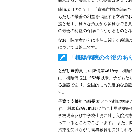
観点から、委員としての参画はさせて
陳情項目の2つ目、「京都市桃陽病院の
もたちの最善の利益を保証する立場でお
提とせず、様々な角度から多様なご意
の最善の利益の保障につながるものと
なお、陳情者からは本件に関する懇談の
については以上です。
「桃陽病院の今後のあり
とがし豊委員
この陳情第4619号「桃
は、桃陽病院は1952年以来、子ども
る施設であり、全国的にも先進的な施
す。
子育て支援担当部長
私どもの桃陽病院
す。 桃陽病院は昭和27年に小児結核
学校児童及び中学校生徒に対し入院治療
っているところでございます。 また、
治療を受けながら義務教育を受けられ