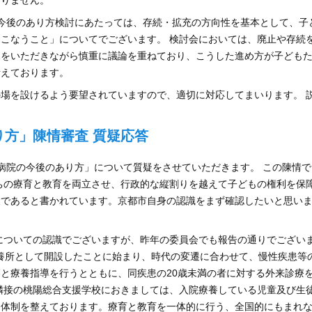
おりません。
今後のあり方検討にあたっては、存続・拡充の方向性を基本として、子
こなうこと」についてでございます。 検討会においては、廃止や存続
見をいただきながら慎重に議論を重ねており、こうした進め方が子ども
考えております。
場を設けるよう要望されていますので、適切に対応してまいります。 
方」陳情審査 質疑応答
陽病院の今後のあり方」について質疑をさせていただきます。 この陳情で
たちの療育と教育を両立させ、行政的な縦割りを越えて子どもの権利を保
設であると書かれています。京都市自身の認識をまず確認したいと思い
についての認識でございますが、昨年の委員会でも報告の通りでござい
保養所として開設したことに始まり、時代の変遷に合わせて、慢性疾患等
と療養指導を行うとともに、同疾患の20歳未満の者に対する外来診療
隣接の桃陽総合支援学校におきましては、入院療養している児童及び生
る体制を整えております。療育と教育を一体的に行う、全国的にもまれ