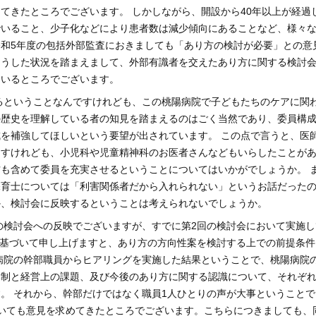
てきたところでございます。 しかしながら、開設から40年以上が経過
でいること、少子化などにより患者数は減少傾向にあることなど、様々
和5年度の包括外部監査におきましても「あり方の検討が必要」との意
こうした状況を踏まえまして、外部有識者を交えたあり方に関する検討
ているところでございます。
るということなんですけれども、この桃陽病院で子どもたちのケアに関
の歴史を理解している者の知見を踏まえるのはごく当然であり、委員構
を補強してほしいという要望が出されています。 この点で言うと、医
ますけれども、小児科や児童精神科のお医者さんなどもいらしたことが
も含めて委員を充実させるということについてはいかがでしょうか。 
保育士については「利害関係者だから入れられない」というお話だった
か、検討会に反映するということは考えられないでしょうか。
の検討会への反映でございますが、すでに第2回の検討会において実施し
に基づいて申し上げますと、あり方の方向性案を検討する上での前提条件
陽病院の幹部職員からヒアリングを実施した結果ということで、桃陽病院
体制と経営上の課題、及び今後のあり方に関する認識について、それぞ
。 それから、幹部だけではなく職員1人ひとりの声が大事ということで
いても意見を求めてきたところでございます。こちらにつきましても、