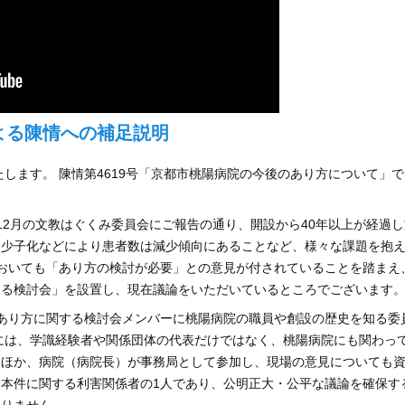
よる陳情への補足説明
します。 陳情第4619号「京都市桃陽病院の今後のあり方について」で
12月の文教はぐくみ委員会にご報告の通り、開設から40年以上が経過し
、少子化などにより患者数は減少傾向にあることなど、様々な課題を抱
おいても「あり方の検討が必要」との意見が付されていることを踏まえ
する検討会」を設置し、現在議論をいただいているところでございます
あり方に関する検討会メンバーに桃陽病院の職員や創設の歴史を知る委
には、学識経験者や関係団体の代表だけではなく、桃陽病院にも関わっ
るほか、病院（病院長）が事務局として参加し、現場の意見についても
本件に関する利害関係者の1人であり、公明正大・公平な議論を確保す