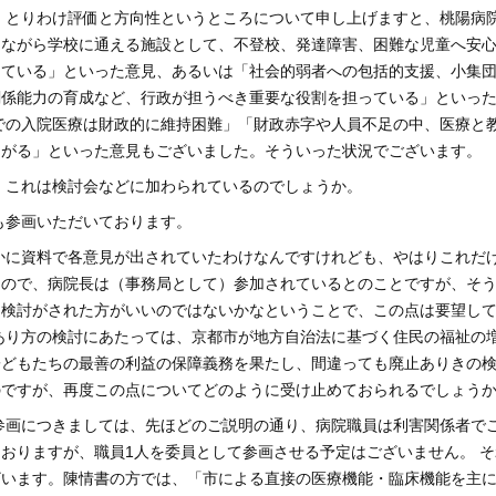
 とりわけ評価と方向性というところについて申し上げますと、桃陽病
しながら学校に通える施設として、不登校、発達障害、困難な児童へ安
している」といった意見、あるいは「社会的弱者への包括的支援、小集
関係能力の育成など、行政が担うべき重要な役割を担っている」といっ
での入院医療は財政的に維持困難」「財政赤字や人員不足の中、医療と
ながる」といった意見もございました。そういった状況でございます。
、これは検討会などに加わられているのでしょうか。
も参画いただいております。
かに資料で各意見が出されていたわけなんですけれども、やはりこれだ
なので、病院長は（事務局として）参加されているとのことですが、そ
て検討がされた方がいいのではないかなということで、この点は要望し
あり方の検討にあたっては、京都市が地方自治法に基づく住民の福祉の
子どもたちの最善の利益の保障義務を果たし、間違っても廃止ありきの
のですが、再度この点についてどのように受け止めておられるでしょう
参画につきましては、先ほどのご説明の通り、病院職員は利害関係者で
おりますが、職員1人を委員として参画させる予定はございません。 そ
ざいます。陳情書の方では、「市による直接の医療機能・臨床機能を主