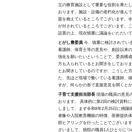
立の療育施設として重要な役割を果たし
おります。施設・設備の老朽化が進ん
題を抱えているところでございます。令
が付されているところでございます。
設置の上、現在慎重に議論をいただい
とがし豊委員
今、慎重に検討されてい
看護師、保育士等の意見や、創設以来
強化を願いたいということで、委員構成
方も入られているとお聞きをしており
とお聞きしているのですが、こうした方
た、先ほど現場で働いている看護師、
すが、何らかの形で直接意見を聞くと
子育て支援担当部長
現場の職員の意見
おります。 具体的に第2回の検討資料
しまして、まず令和8年2月25日に桃
者像や入院教育機能の特徴、医療提供
部ヒアリングを行ったことでございます
ざいまして、病院の職員1人ひとりにつ