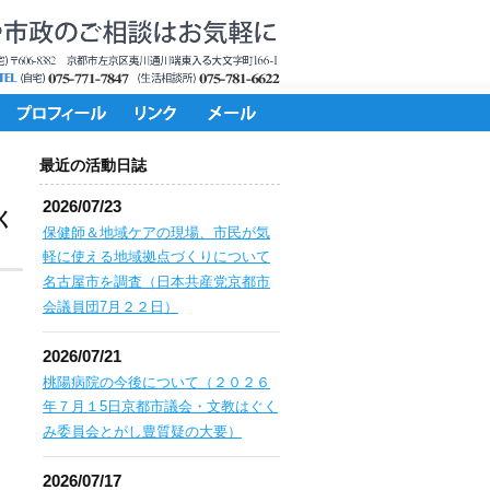
最近の活動日誌
2026/07/23
く
保健師＆地域ケアの現場、市民が気
軽に使える地域拠点づくりについて
名古屋市を調査（日本共産党京都市
会議員団7月２２日）
2026/07/21
桃陽病院の今後について（２０２６
年７月１5日京都市議会・文教はぐく
み委員会とがし豊質疑の大要）
2026/07/17