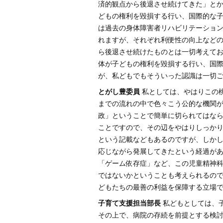
済的観点から後退させ続けてきた」と
どもの権利を毀損する行い、国際的な
は過去の身体障害者リハビリテーショ
れますが、それぞれ利便性の向上など
ら後退させ続けたものとは一切考えてお
体が子どもの権利を毀損する行い、国
が、私どもでもそういった認識は一切
とがし豊委員
私としては、やはりこの
までの流れの中で色々こう公的な機関
政」ということで簡単に切られてはな
ことですので、その辺をやはりしっかり
という記載などもあるのですが、しか
応じながら発展してきたという経過が
「ゲーム依存症」など、この児童精神
ではないかということも考えられるの
どもたちの最善の利益を保障する立場
子育て支援担当部長
私どもとしては、
その上で、病院の存続を前提とする検