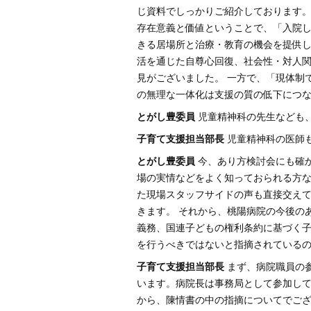
じ資料でしっかりご紹介しております。
存在意義と価値ということで、「入院
きる居場所と治療・教育の機会を提供
活を通じた自尊心回復、社会性・対人
見がございました。 一方で、「現体制
の無理な一体化は支援の質の低下につ
とがし豊委員
児童精神科の先生なども
子育て支援担当部長
児童精神科の医師
とがし豊委員
今、あり方検討会にも確
場の実情などをよく知っておられる方
た現場スタッフサイドの声も直接交え
きます。 それから、桃陽病院の今後の
義務、国連子どもの権利条約に基づく
を行うべきではないと指摘されている
子育て支援担当部長
まず、病院職員の
います。病院長は事務局として参加して
から、陳情書の中の指摘についてでご